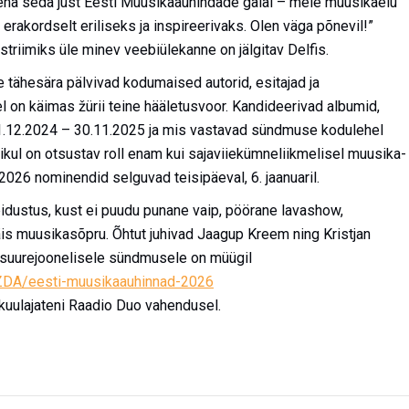
s teha seda just Eesti Muusikaauhindade galal – meie muusikaelu
akordselt eriliseks ja inspireerivaks. Olen väga põnevil!”
striimiks üle minev veebiülekanne on jälgitav Delfis.
e tähesära pälvivad kodumaised autorid, esitajad ja
 on käimas žürii teine hääletusvoor. Kandideerivad albumid,
 01.12.2024 – 30.11.2025 ja mis vastavad sündmuse kodulehel
ikul on otsustav roll enam kui sajaviiekümneliikmelisel muusika­
2026 nominendid selguvad teisipäeval, 6. jaanuaril.
dustus, kust ei puudu punane vaip, pöörane lavashow,
äis muusikasõpru. Õhtut juhivad Jaagup Kreem ning Kristjan
le suurejoonelisele sündmusele on müügil
TJZDA/eesti-muusikaauhinnad-2026
 kuulajateni Raadio Duo vahendusel.