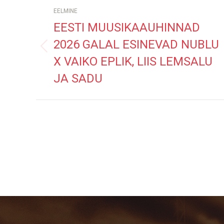
POST
EELMINE
NAVIGATION
EESTI MUUSIKAAUHINNAD
2026 GALAL ESINEVAD NUBLU
Previous
X VAIKO EPLIK, LIIS LEMSALU
post:
JA SADU