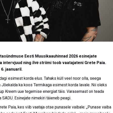
astasündmuse Eesti Muusikaauhinnad 2026 esinejate
a intervjuud ning
live
striimi toob vaatajateni Grete Paia.
. jaanuaril.
idagi esimest korda elus. Tahaks küll veel noor olla, seega
n Jõekalda ka koos Termikaga esimest korda lavale. Nii oleks
agup Kreem uue tegemise energiat täis. Varasemast on teada
a SADU. Esinejate nimekiri täieneb peagi.
ete Paia, kes viib vaataja otse punasele vaibale: „Punase vaiba