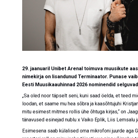
29. jaanuaril Unibet Arenal toimuva muusikute a
nimekirja on lisandunud Terminaator. Punase vaib
Eesti Muusikaauhinnad 2026 nominendid selguvad 6
„Sa oled noor täpselt seni, kuni saad öelda, et teed m
loodan, et saame mu hea sõbra ja kaasõhtujuhi Kristja
mitu esimest mitmes rollis ühe õhtuga kirjas,“ on Ja
tänavused esinejad nublu x Vaiko Eplik, Liis Lemsalu j
Esimesena saab külalised oma mikrofoni juurde aga Gr