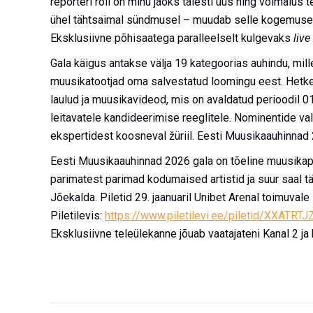
reporteri roll on minu jaoks täiesti uus ning võimalu
ühel tähtsaimal sündmusel – muudab selle kogemuse er
Eksklusiivne põhisaatega paralleelselt kulgevaks
live
Gala käigus antakse välja 19 kategoorias auhindu, mill
muusikatootjad oma salvestatud loomingu eest. Hetkel
laulud ja muusikavideod, mis on avaldatud perioodil
leitavatele kandideerimise reeglitele. Nominentide val
ekspertidest koosneval žüriil. Eesti Muusikaauhinnad 
Eesti Muusikaauhinnad 2026 gala on tõeline muusikapi
parimatest parimad kodumaised artistid ja suur saal t
Jõekalda.
Piletid 29. jaanuaril Unibet Arenal toimuva
Piletilevis:
https://www.piletilevi.ee/piletid/XXATR
Eksklusiivne teleülekanne jõuab vaatajateni Kanal 2 ja