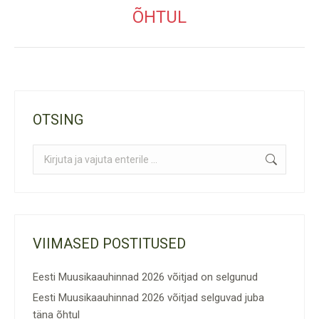
post:
ÕHTUL
OTSING
Search:
VIIMASED POSTITUSED
Eesti Muusikaauhinnad 2026 võitjad on selgunud
Eesti Muusikaauhinnad 2026 võitjad selguvad juba
täna õhtul