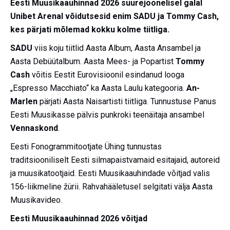
Eesti Muusikaauhinnad 2026 suurejoonelisel galal
Unibet Arenal võidutsesid enim SADU ja Tommy Cash,
kes pärjati mõlemad kokku kolme tiitliga.
SADU
viis koju tiitlid Aasta Album, Aasta Ansambel ja
Aasta Debüütalbum. Aasta Mees- ja Popartist
Tommy
Cash
võitis Eestit Eurovisioonil esindanud looga
„Espresso Macchiato“ ka Aasta Laulu kategooria.
An-
Marlen
pärjati Aasta Naisartisti tiitliga. Tunnustuse Panus
Eesti Muusikasse pälvis punkroki teenäitaja ansambel
Vennaskond
.
Eesti Fonogrammitootjate Ühing tunnustas
traditsiooniliselt Eesti silmapaistvamaid esitajaid, autoreid
ja muusikatootjaid. Eesti Muusikaauhindade võitjad valis
156-liikmeline žürii. Rahvahääletusel selgitati välja Aasta
Muusikavideo.
Eesti Muusikaauhinnad 2026 võitjad