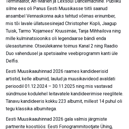
Terminaator, An-Marlen ja Lexsoul Dancemachine. Publiku
silme ees oli Panus Eesti Muusikasse tiitli saanud
ansambel Vennaskonna auks tehtud võimas erinumber,
mis tõi lavale üllatusesinejad Christopher Kopli, Jaagup
Tuisk, Tarmo ‘Kojamees’ Kruusimäe, Tanja Mihhailova ning
mille kulminatsiooniks oli legendaarse bändi enda
ülesastumine. Otseülekanne toimus Kanal 2 ning Raadio
Duo vahendusel ja spetsiaalne veebiprogramm kanti üle
Delfis.
Eesti Muusikaauhinnad 2026 raames kandideerisid
artistid, kelle albumid, laulud ja muusikavideod avaldati
perioodil 01.12.2024 – 30.11.2025 ning mis vastavad
sündmuse kodulehel leitavatele kandideerimise reeglitele.
Tänavu kandideeris kokku 223 albumit, millest 14 puhul oli
tegu klassika albumitega.
Eesti Muusikaauhinnad 2026 gala valmis järgmiste
partnerite koostöös: Eesti Fonogrammitootjate Ühing,