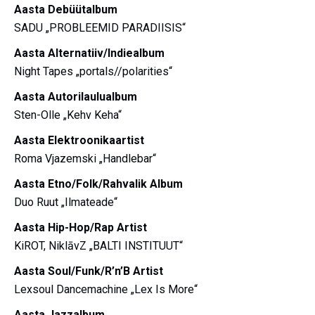
Aasta Debüütalbum
SADU „PROBLEEMID PARADIISIS“
Aasta Alternatiiv/Indiealbum
Night Tapes „portals//polarities“
Aasta Autorilaulualbum
Sten-Olle „Kehv Keha“
Aasta Elektroonikaartist
Roma Vjazemski „Handlebar“
Aasta Etno/Folk/Rahvalik Album
Duo Ruut „Ilmateade“
Aasta Hip-Hop/Rap Artist
KiROT, NiklāvZ „BALTI INSTITUUT“
Aasta Soul/Funk/R’n’B Artist
Lexsoul Dancemachine „Lex Is More“
Aasta Jazzalbum