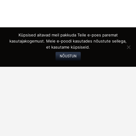
Küpsised aitavad meil pakkuda Teile e-poes paremat
kasutajakogemust. Meie e-poodi kasutades nõustute sellega,
et kasutame küpsiseid.
KORRALDAJA:
NÕUSTUN
Eesti Fonogrammitootjate Ühing
E-post:
ema@efy.ee
Aadress: Poordi 1-32, 10156 Tallinn
Instagram
|
Facebook
|
Youtube
MEIST
Eesti Fonogrammitootjate Ühingu eesmärk on kohalike ja
välismaiste fonogrammitootjate esindamise ning nende