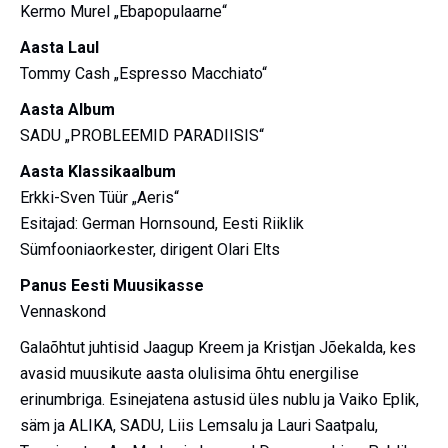
Kermo Murel „Ebapopulaarne“
Aasta Laul
Tommy Cash „Espresso Macchiato“
Aasta Album
SADU „PROBLEEMID PARADIISIS“
Aasta Klassikaalbum
Erkki-Sven Tüür „Aeris“
Esitajad: German Hornsound, Eesti Riiklik
Sümfooniaorkester, dirigent Olari Elts
Panus Eesti Muusikasse
Vennaskond
Galaõhtut juhtisid Jaagup Kreem ja Kristjan Jõekalda, kes
avasid muusikute aasta olulisima õhtu energilise
erinumbriga. Esinejatena astusid üles nublu ja Vaiko Eplik,
säm ja ALIKA, SADU, Liis Lemsalu ja Lauri Saatpalu,